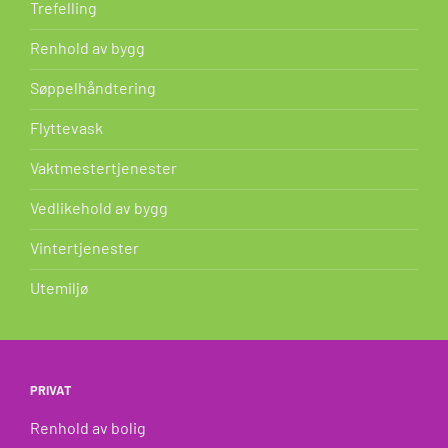
Trefelling
Renhold av bygg
Søppelhåndtering
Flyttevask
Vaktmestertjenester
Vedlikehold av bygg
Vintertjenester
Utemiljø
PRIVAT
Renhold av bolig