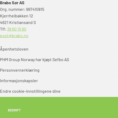
Brabo Sør AS
Org. nummer: 997410815
Kjerrheibakken 12
4621 Kristiansand S
Tlf:
38 60 15 60
post@brabo.no
Åpenhetsloven
PHM Group Norway har kjøpt Sefbo AS
Personvernerklæring
Informasjonskapsler
Endre cookie-innstillingene dine
BEDRIFT