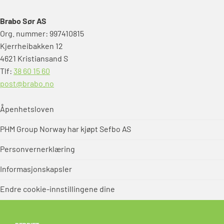
Brabo Sør AS
Org. nummer: 997410815
Kjerrheibakken 12
4621 Kristiansand S
Tlf:
38 60 15 60
post@brabo.no
Åpenhetsloven
PHM Group Norway har kjøpt Sefbo AS
Personvernerklæring
Informasjonskapsler
Endre cookie-innstillingene dine