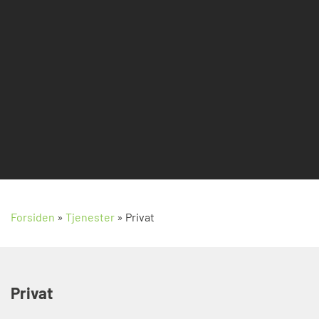
Forsiden
»
Tjenester
»
Privat
Privat