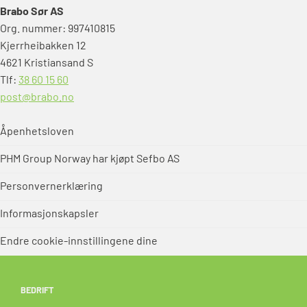
Brabo Sør AS
Org. nummer: 997410815
Kjerrheibakken 12
4621 Kristiansand S
Tlf:
38 60 15 60
post@brabo.no
Åpenhetsloven
PHM Group Norway har kjøpt Sefbo AS
Personvernerklæring
Informasjonskapsler
Endre cookie-innstillingene dine
BEDRIFT