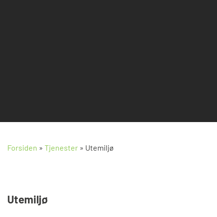
Forsiden
»
Tjenester
»
Utemiljø
Utemiljø